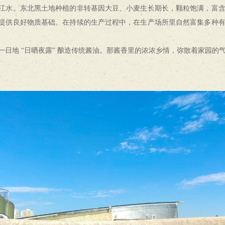
江水。东北黑土地种植的非转基因大豆、小麦生长期长，颗粒饱满，富
提供良好物质基础。在持续的生产过程中，在生产场所里自然富集多种
日地 “日晒夜露” 酿造传统酱油。那酱香里的浓浓乡情，弥散着家园的