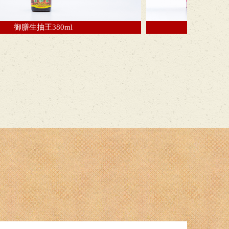
王380ml
御膳生抽王礼盒380ml