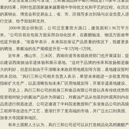
从企业发展历程可发现，三和酱油品牌不断打响既是170多年注重质
量的结果，同时也是国家越来越重视中华传统文化和手艺的过程。在历次
的展销会、博览会和交易会上，省、市、区领导多次到场与企业负责人进
行交谈、给予鼓励和支持。
2000年国企转制后，公司迁至董营大路口，建筑面积1.96万平方
米。“公司目前在包装方面采用自动化技术，在酱醋输送、物流方面效率
也提升较多。”张嘉华表示，未来拟在保证产品质量的情况下，投建更多
的晒池，将酱油的生产规模提升至一年3万吨~5万吨。
近年来，佛山市、三水区、西南街道等各级政府部门也开展谋划，提
出建设西南抽油非遗体验和展示基地。“这对于品牌的传承和发扬都是极
大的利好，但是目前由于不清晰未来政府用地规划等方面，基地建设暂时
尚未启动。”风行三和公司相关负责人表示，希望未来能进一步批复用地
指标扩大生产，以及清晰告知未来厂区用地规划等，开展非遗基地建设。
历史上，风行三和公司的前身三和食品有限公司曾以具有传统优势而
投资相对较少的酱油产品作为突破口，对酱油产品从包装到外观再到内在
品质进行彻底改进。公司还邀请了中科院老教授和广东省食品公司的高级
工程师等改进生产工艺，逐渐打开了更高端的市场，并广泛出口到美国、
加拿大等国家和地区。
有本土观察人士认为，风行三和公司还可以从打造精品化高档酱醋产