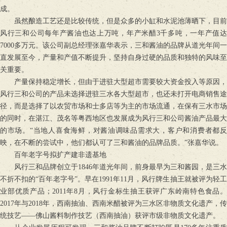
成。
虽然酿造工艺还是比较传统，但是众多的小缸和水泥池薄晒下，目前
风行三和公司每年产酱油也达上万吨，年产米醋3千多吨，一年产值达
7000多万元。该公司副总经理张嘉华表示，三和酱油的品牌从道光年间一
直发展至今，产量和产值不断提升，坚持自身过硬的品质和独特的风味至
关重要。
产量保持稳定增长，但由于进驻大型超市需要较大资金投入等原因，
风行三和公司的产品未选择进驻三水各大型超市，也还未打开电商销售途
径，而是选择了以农贸市场和士多店等为主的市场流通，在保有三水市场
的同时，在湛江、茂名等粤西地区也发展成为风行三和公司酱油产品最大
的市场。“当地人喜食海鲜，对酱油调味品需求大，客户和消费者都反
映，在不断的尝试中，他们都认可了三和酱油的品牌品质。”张嘉华说。
百年老字号拟扩产建非遗基地
风行三和品牌创立于1846年道光年间，前身最早为三和酱园，是三水
不折不扣的“百年老字号”。早在1991年11月，风行牌生抽王就被评为轻工
业部优质产品；2011年8月，风行金标生抽王获评广东岭南特色食品。
2017年与2018年，西南抽油、西南米醋被评为三水区非物质文化遗产，传
统技艺——佛山酱料制作技艺（西南抽油）获评市级非物质文化遗产。