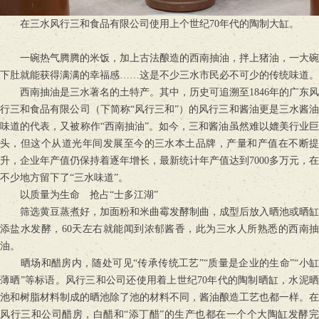
在三水风行三和食品有限公司使用上个世纪70年代的陶制大缸。
一碗热气腾腾的米饭，加上古法酿造的西南抽油，拌上猪油，一大碗
下肚就能获得满满的幸福感……这是不少三水市民必不可少的传统味道。
西南抽油是三水著名的土特产。其中，历史可追溯至1846年的广东风
行三和食品有限公司（下简称“风行三和”）的风行三和酱油更是三水酱油
味道的代表，又被称作“西南抽油”。如今，三和酱油虽然难以媲美行业巨
头，但这个从道光年间发展至今的三水本土品牌，产量和产值在不断提
升，企业年产值仍保持着逐年增长，最新统计年产值达到7000多万元，在
不少地方留下了“三水味道”。
以质量为生命 抢占“士多江湖”
筛选黄豆蒸煮好，加面粉和米曲霉发酵制曲，成型后放入晒池或晒缸
添盐水发酵，60天左右就能闻到浓郁酱香，此为三水人所熟悉的西南抽
油。
晒场和醋房内，随处可见“传承传统工艺”“质量是企业的生命”“小缸
薄晒”等标语。风行三和公司还使用着上世纪70年代的陶制晒缸，水泥晒
池和树脂材料制成的晒池除了池的材料不同，酱油酿造工艺也都一样。在
风行三和公司醋房，白醋和“添丁醋”的生产也都在一个个大陶缸发酵完