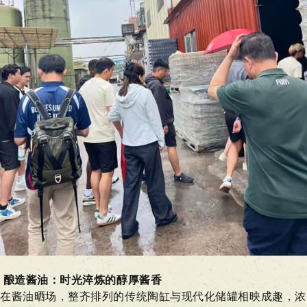
酿造酱油
：
时光淬炼的醇厚酱香
在酱油晒场，整齐排列的传统陶缸与现代化储罐相映成趣，浓