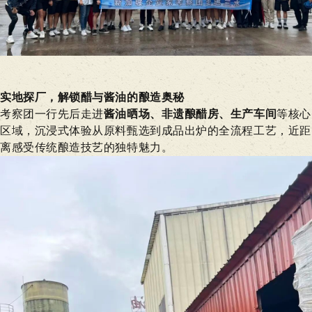
实地探厂，解锁醋与酱油的酿造奥秘
考察团一行先后走
进
酱油晒场、非遗酿醋房、生产车间
等
核心
区域，沉浸式体验从原料甄选到成品出炉的全流程工艺，近距
离感受传统酿造技艺的独特魅力。