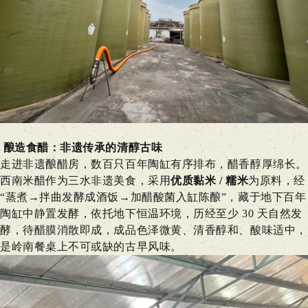
酿造食醋
：
非遗传承的清
醇古
味
走进非遗酿醋房，数百只百年陶缸有序排布，醋香醇厚绵长。
西南米醋作为三水非遗美食，采用
优质黏米 / 糯米
为原料，经
“蒸煮→拌曲发酵成酒饭→加醋酸菌入缸陈酿”，藏于地下百年
陶缸中静置发酵，依托地下恒温环境，历经至少 30 天自然发
酵，待醋膜消散即成，成品色泽微黄、清香醇和、酸味适中，
是岭南餐桌上不可或缺的古早风味。