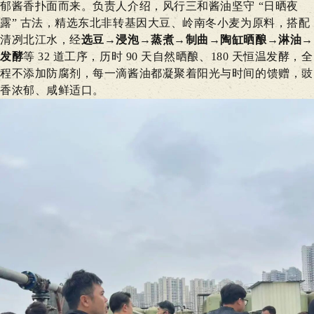
郁酱香扑面而来。负责人介绍，风行三和酱油坚守 “日晒夜
露” 古法，精选东北非转基因大豆、岭南冬小麦为原料，搭配
清冽北江水，经
选
豆→浸泡→蒸煮→制曲→陶缸晒酿→淋油→
发酵
等 32 道工序，历时 90 天自然晒酿、180 天恒温发酵，全
程不添加防腐剂，每一滴酱油都凝聚着阳光与时间的馈赠，豉
香浓郁、咸鲜适口。